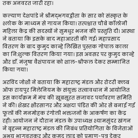
तक अनवरत जारी रहा।
कल्याण देशपांडे ने श्रीमद्भगवद्गीता के सार को संस्कृत के
श्लोक के माध्यम से गायन किया। तत्पश्चात चौबे कॉलोनी
महिला केंद्र की सदस्यों ने सुमधुर भजन की प्रस्तुति दी। आस्था
ने बताया कि इसके बाद महाआरती की गई। महाप्रसाद
वितरण के बाद कुमुद कान्हे लिखित पुस्तक गोपाल काला
का नि:शुल्क वितरण किया गया। इस अवसर पर कुमुद कान्हे
और डाॅ. मंजुषा वैशंपायन को शाल-श्रीफल देकर सम्मानित
किया गया।
अरविंद जोशी ने बताया कि महाराष्ट्र मंडल और रोटरी क्लब
ऑफ रायपुर मिलेनियम के संयुक्त तत्वावधान में आयोजित
इस कार्यक्रम में मंच की खूबसूरत सजावट पर्यावरण समिति
ने की। शेखर क्षीरसागर और अक्षदा पंडित की ओर से बनाई गई
फूलों की मनमोहक रंगोली भक्तजनों के आकर्षण का केंद्र
रही। आयोजन ने दौरान मंडल के उपाध्यक्ष श्यामसुंदर खंगन
ने बृहन्न महाराष्ट्र मंडल की निबंध प्रतियोगिता के विजेताओं
अभय भागवतकर और कुमुद लाड को प्रमाण-पत्र देकर