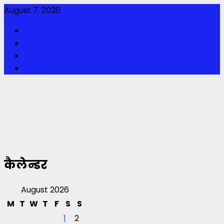
Skip
August 7, 2026
to
Facebook
content
Twitter
Youtube
Instagram
कैलेन्डर
August 2026
M
T
W
T
F
S
S
1
2