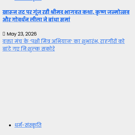
खारून तट पर गूंज रही श्रीमद भागवत कथा, कृष्ण जन्मोत्सव
और गोवर्धन लीला ने बांधा समां
May 23, 2026
वक्ता मंच के ‘पक्षी मित्र अभियान’ का शुभारंभ, राहगीरों को
बांटे गए निःशुल्क सकोरे
धर्म-संस्कृति