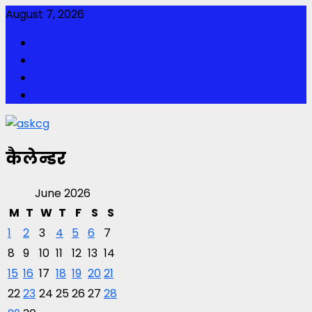
Skip
August 7, 2026
to
Facebook
content
Twitter
Youtube
Instagram
कैलेन्डर
June 2026
M
T
W
T
F
S
S
1
2
3
4
5
6
7
8
9
10
11
12
13
14
15
16
17
18
19
20
21
22
23
24
25
26
27
28