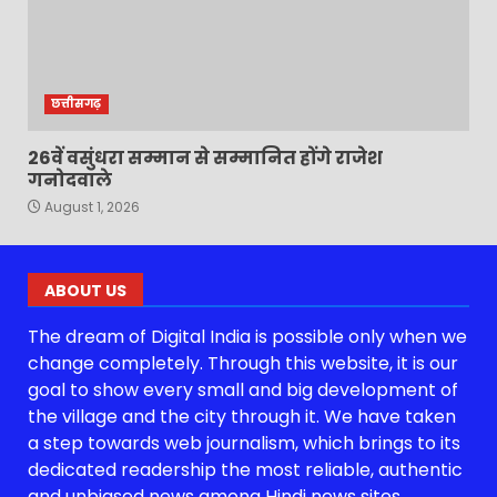
छत्तीसगढ़
26वें वसुंधरा सम्मान से सम्मानित होंगे राजेश
गनोदवाले
August 1, 2026
ABOUT US
The dream of Digital India is possible only when we
change completely. Through this website, it is our
goal to show every small and big development of
the village and the city through it. We have taken
a step towards web journalism, which brings to its
dedicated readership the most reliable, authentic
and unbiased news among Hindi news sites.