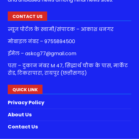
CONTACT US
न्यूज पोर्टल के स्वामी/संपादक – आकाश धनगर
मोबाइल नंबर – 9755894500
ईमेल – askcg77@gmail.com
पता – दुकान नंबर M 47, सिद्धार्थ चौक के पास, मार्केट
रोड, टिकरापारा, रायपुर (छत्तीसगढ़)
QUICK LINK
Privacy Policy
About Us
Contact Us