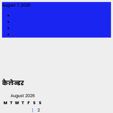
Skip
August 7, 2026
to
Facebook
content
Twitter
Youtube
Instagram
कैलेन्डर
August 2026
M
T
W
T
F
S
S
1
2