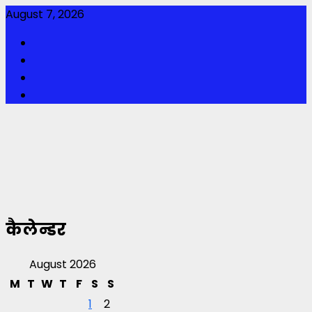
Skip
August 7, 2026
to
Facebook
content
Twitter
Youtube
Instagram
कैलेन्डर
August 2026
M
T
W
T
F
S
S
1
2