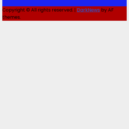
Copyright © All rights reserved.
|
DarkNews
by AF
themes.