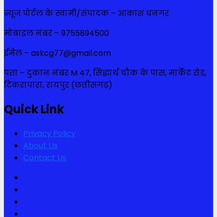
न्यूज पोर्टल के स्वामी/संपादक – आकाश धनगर
मोबाइल नंबर – 9755894500
ईमेल – askcg77@gmail.com
पता – दुकान नंबर M 47, सिद्धार्थ चौक के पास, मार्केट रोड,
टिकरापारा, रायपुर (छत्तीसगढ़)
Quick Link
Privacy Policy
About Us
Contact Us
Facebook
Twitter
Youtube
Instagram