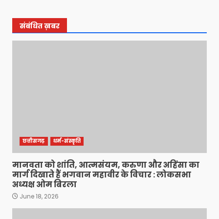
संबंधित ख़बर
छत्तीसगढ़
धर्म-संस्कृति
मानवता को शांति, आत्मसंयम, करुणा और अहिंसा का
मार्ग दिखाते हैं भगवान महावीर के विचार : लोकसभा
अध्यक्ष ओम बिरला
June 18, 2026