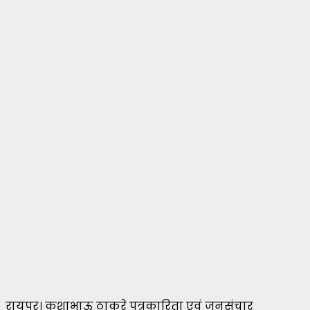
रायपुर। कुशाभाऊ ठाकरे पत्रकारिता एवं जनसंचार