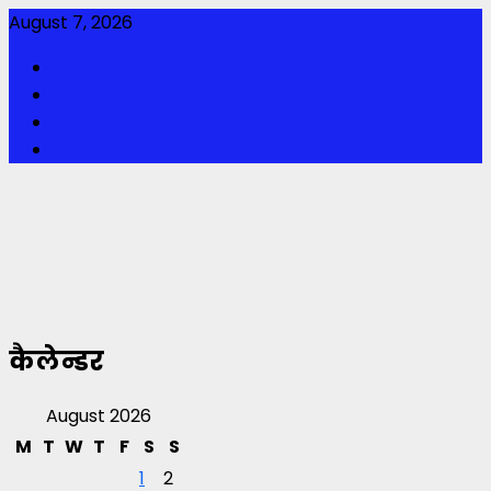
Skip
August 7, 2026
to
Facebook
content
Twitter
Youtube
Instagram
कैलेन्डर
August 2026
M
T
W
T
F
S
S
1
2