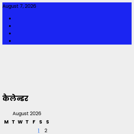
Skip
August 7, 2026
to
Facebook
content
Twitter
Youtube
Instagram
कैलेन्डर
August 2026
M
T
W
T
F
S
S
1
2