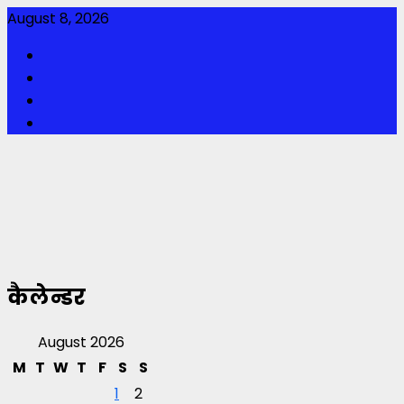
Skip
August 8, 2026
to
Facebook
content
Twitter
Youtube
Instagram
कैलेन्डर
August 2026
M
T
W
T
F
S
S
1
2