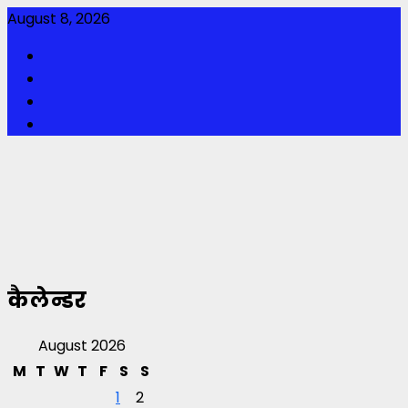
Skip
August 8, 2026
to
Facebook
content
Twitter
Youtube
Instagram
कैलेन्डर
August 2026
M
T
W
T
F
S
S
1
2