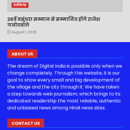
छत्तीसगढ़
26वें वसुंधरा सम्मान से सम्मानित होंगे राजेश
गनोदवाले
August 1, 2026
ABOUT US
The dream of Digital India is possible only when we
change completely. Through this website, it is our
goal to show every small and big development of
the village and the city through it. We have taken
a step towards web journalism, which brings to its
dedicated readership the most reliable, authentic
and unbiased news among Hindi news sites.
CONTACT US