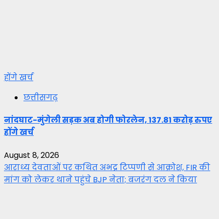
होंगे खर्च
छत्तीसगढ़
नांदघाट-मुंगेली सड़क अब होगी फोरलेन, 137.81 करोड़ रुपए
होंगे खर्च
August 8, 2026
आराध्य देवताओं पर कथित अभद्र टिप्पणी से आक्रोश, FIR की
मांग को लेकर थाने पहुंचे BJP नेता; बजरंग दल ने किया