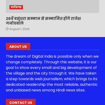
छत्तीसगढ़
26वें वसुंधरा सम्मान से सम्मानित होंगे राजेश
गनोदवाले
August 1, 2026
ABOUT US
The dream of Digital India is possible only when we
change completely. Through this website, it is our
goal to show every small and big development of
the village and the city through it. We have taken
a step towards web journalism, which brings to its
dedicated readership the most reliable, authentic
and unbiased news among Hindi news sites.
CONTACT US