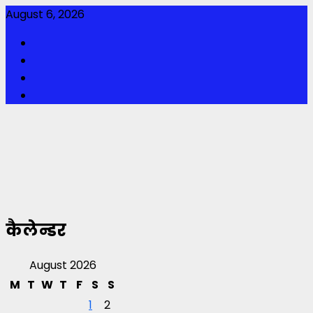
Skip
August 6, 2026
to
Facebook
content
Twitter
Youtube
Instagram
कैलेन्डर
August 2026
M
T
W
T
F
S
S
1
2