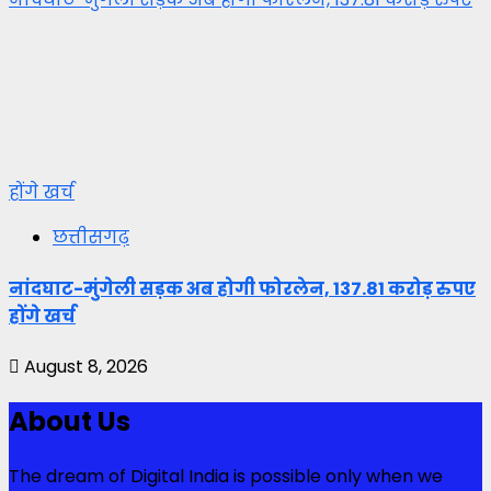
होंगे खर्च
छत्तीसगढ़
नांदघाट-मुंगेली सड़क अब होगी फोरलेन, 137.81 करोड़ रुपए
होंगे खर्च
August 8, 2026
About Us
The dream of Digital India is possible only when we