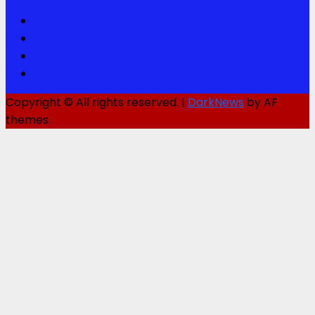
Facebook
Twitter
Youtube
Instagram
Copyright © All rights reserved.
|
DarkNews
by AF
themes.