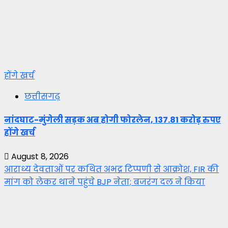
होंगे खर्च
छत्तीसगढ़
नांदघाट-मुंगेली सड़क अब होगी फोरलेन, 137.81 करोड़ रुपए
होंगे खर्च
August 8, 2026
आराध्य देवताओं पर कथित अभद्र टिप्पणी से आक्रोश, FIR की
मांग को लेकर थाने पहुंचे BJP नेता; बजरंग दल ने किया