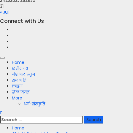
24
25
26
27
28
29
30
31
« Jul
Connect with Us
Facebook
Twitter
Youtube
Instagram
Primary
Home
Menu
छत्तीसगढ़
नेशनल न्यूज़
राजनीति
क्राइम
खेल जगत
More
धर्म-संस्कृति
Search
for:
Home