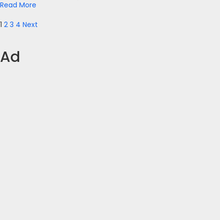
Read More
Posts
1
2
3
4
Next
pagination
Ad