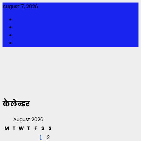
Skip
August 7, 2026
to
Facebook
content
Twitter
Youtube
Instagram
कैलेन्डर
August 2026
M
T
W
T
F
S
S
1
2