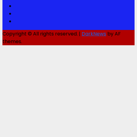
Twitter
Youtube
Instagram
Copyright © All rights reserved.
|
DarkNews
by AF
themes.