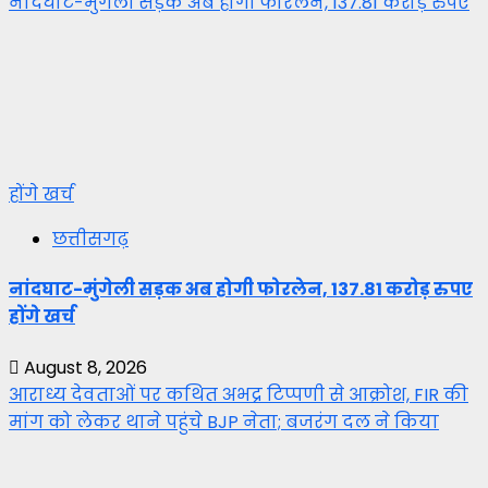
नांदघाट-मुंगेली सड़क अब होगी फोरलेन, 137.81 करोड़ रुपए
होंगे खर्च
छत्तीसगढ़
नांदघाट-मुंगेली सड़क अब होगी फोरलेन, 137.81 करोड़ रुपए
होंगे खर्च
August 8, 2026
आराध्य देवताओं पर कथित अभद्र टिप्पणी से आक्रोश, FIR की
मांग को लेकर थाने पहुंचे BJP नेता; बजरंग दल ने किया