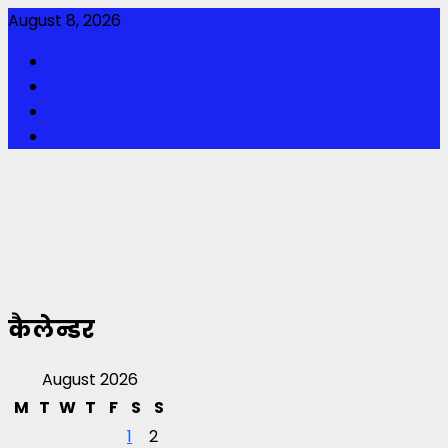
Skip
August 8, 2026
to
Facebook
content
Twitter
Youtube
Instagram
कैलेन्डर
August 2026
M
T
W
T
F
S
S
1
2