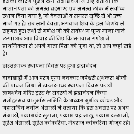
इसका कारण पूछने लगे। तब शिवजी ने उन्हें बताया कि
माता-पिता को समस्त ब्रह्माण्ड एवं समस्त लोक में सर्वोच्च
स्थान दिया गया है, जो देवताओं व समस्त सृष्टि से भी उच्च
माने गए हैं। तब सभी देवता, भगवान शिव के इस निर्णय से
सहमत हुए। तभी से गणेश जी को सर्वप्रथम पूज्य माना जाने
लगा। अब आप विचार कीजिए कि भगवान गणेश ने
प्राथमिकता से अपने माता पिता को पूजा था, तो आप कहां खड़े
है।
खरतरगच्छ स्थापना दिवस पर हुआ झंडावंदन
दादाबाड़ी में आज परम पूज्य नवकार जपेश्वरी शुभंकरा श्रीजी
की पावन निश्रा में खरतरगच्छ स्थापना दिवस पर श्री
ऋषभदेव मंदिर ट्रस्ट के सदस्यों ने झंडावंदन किया।
मनोहरमय चातुर्मास समिति के अध्यक्ष सुशील कोचर और
महासचिव नवीन भंसाली ने बताया कि इस अवसर पर अभय
भंसाली, प्रकाशचंद सुराना, प्रकाश चंद्र मालू, प्रकाश दस्सानी,
सुरेश भंसाली, सुरेश कांकरिया, मेघराज कांकरिया मौजूद रहे।