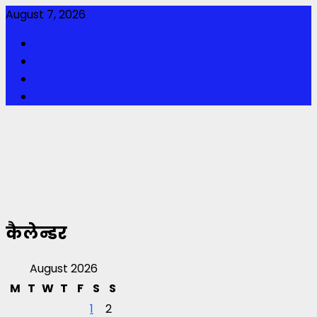
Skip
August 7, 2026
to
Facebook
content
Twitter
Youtube
Instagram
कैलेन्डर
August 2026
M
T
W
T
F
S
S
1
2