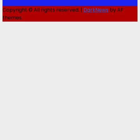
Copyright © All rights reserved.
|
DarkNews
by AF
themes.