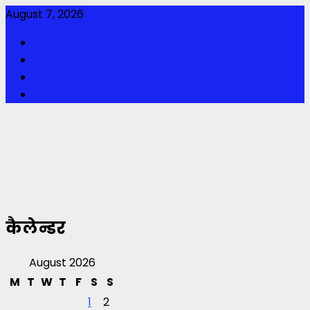
Skip
August 7, 2026
to
Facebook
content
Twitter
Youtube
Instagram
कैलेन्डर
August 2026
M
T
W
T
F
S
S
1
2