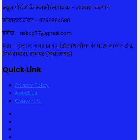
न्यूज पोर्टल के स्वामी/संपादक – आकाश धनगर
मोबाइल नंबर – 9755894500
ईमेल – askcg77@gmail.com
पता – दुकान नंबर M 47, सिद्धार्थ चौक के पास, मार्केट रोड,
टिकरापारा, रायपुर (छत्तीसगढ़)
Quick Link
Privacy Policy
About Us
Contact Us
Facebook
Twitter
Youtube
Instagram