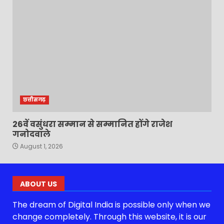
छत्तीसगढ़
26वें वसुंधरा सम्मान से सम्मानित होंगे राजेश
गनोदवाले
August 1, 2026
ABOUT US
The dream of Digital India is possible only when we
change completely. Through this website, it is our