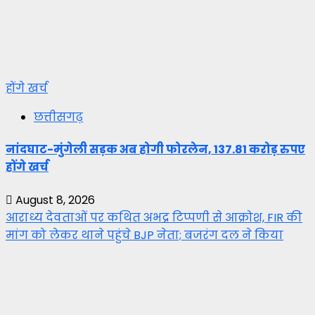
होंगे खर्च
छत्तीसगढ़
नांदघाट-मुंगेली सड़क अब होगी फोरलेन, 137.81 करोड़ रुपए
होंगे खर्च
August 8, 2026
आराध्य देवताओं पर कथित अभद्र टिप्पणी से आक्रोश, FIR की
मांग को लेकर थाने पहुंचे BJP नेता; बजरंग दल ने किया