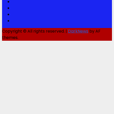
Facebook
Twitter
Youtube
Instagram
Copyright © All rights reserved.
|
DarkNews
by AF
themes.