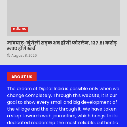
छत्तीसगढ़
नांदघाट-मुंगेली सड़क अब होगी फोरलेन, 137.81 करोड़
रुपए होंगे खर्च
August 8, 2026
ABOUT US
The dream of Digital India is possible only when we
change completely. Through this website, it is our
goal to show every small and big development of
the village and the city through it. We have taken
a step towards web journalism, which brings to its
dedicated readership the most reliable, authentic