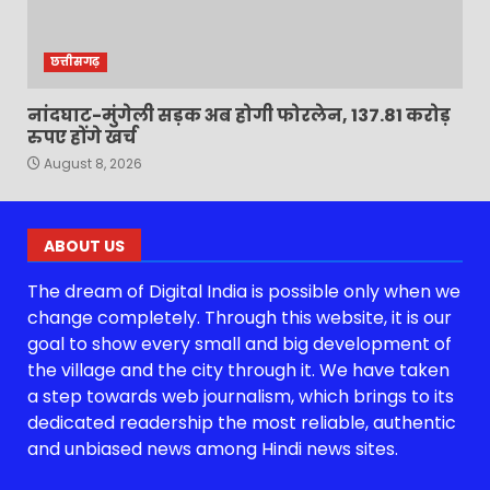
छत्तीसगढ़
नांदघाट-मुंगेली सड़क अब होगी फोरलेन, 137.81 करोड़
रुपए होंगे खर्च
August 8, 2026
ABOUT US
The dream of Digital India is possible only when we
change completely. Through this website, it is our
goal to show every small and big development of
the village and the city through it. We have taken
a step towards web journalism, which brings to its
dedicated readership the most reliable, authentic
and unbiased news among Hindi news sites.