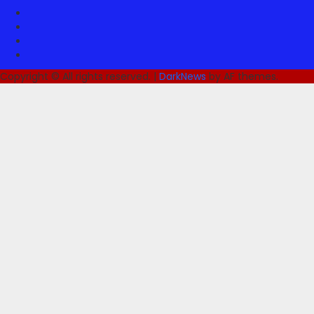
Facebook
Twitter
Youtube
Instagram
Copyright © All rights reserved.
|
DarkNews
by AF themes.