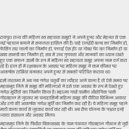
रायपुर। राज्य की महिला स्व सहायता समूहों ने अपने हुनर और मेहनत से एक
नई पहचान बनाने में सफलता हासिल की है। चाहे एलईडी बल्ब का निर्माण हो,
फेंसिंग तार जाली का निर्माण हो, फ्लाई ऐस ईंट या गोबर पेंट का निर्माण हो या
खाद्य सामग्री का निर्माण हो, सब में उच्च गुणवत्ता और मानकों का ध्यान रखते
हुए एक सफल उद्यमी के रूप में महिला स्व सहायता समूह अपना नाम दर्ज करा
रहे हैं। हाल ही में रक्षाबंधन के अवसर पर महिला समूह ने कम कीमत पर
आकर्षक राखियां बनाकर अपने हुनर से सबको परिचित कराया था।
इसी तारतम्य में अब जब गणेश चतुर्थी का त्यौहार आने वाला है तो ऐसे समय पर
महासमुंद जिले में समूह की महिलाओं ने इसे एक अवसर के रूप में देखते हुए
गणेश मूर्तियों का निर्माण किया है। महात्मा गांधी ग्रामीण औद्योगिक पार्क
गोड़बहाल से जुड़कर मां चन्द्रहासिनी महिला समूह की दीदिया विभिन्न आकार
और रंगो की आकर्षक गणेश मूर्ति का निर्माण कर रही हैं। ये महिला समूह पहले
माटी कला कार्य से जुड़कर कार्य कर रही थीं। अब रीपा योजना के पश्चात इन्हें
ज्यादा संसाधन और अवसर मिला।
महासमुंद जिले के पिथौरा विकासखंड के ग्राम पंचायत गोडबहाल गौठान से जुड़ी