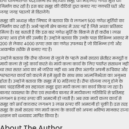
रीपा योजनांतर्गत चंद्रहासिनी स्व सहायता समूह की महिलाएं गणेश मूर्ति का
निर्माण कर रही है। इस बार समूह की दीदियों द्वारा बनाए गए गणपति घरों और
जगह जगह पंडालों में विराजेंगे।
समूह की अध्यक्ष नीरा निषाद ने बताया कि वे लगभग 500 गणेश मूर्तियों का
निर्माण कर रही हैं। अभी पहली खेप बाजार में उतर गई है जिसे अच्छा प्रतिसाद
मिला है। वह बताती है कि इस बार गणेश मूर्ति के बिकने से ही करीब 1 लाख
रुपए आय होने की उम्मीद है। उन्होंने बताया कि उनके पास विभिन्न आकार में
200 से लेकर 4000 रुपए तक का गणेश उपलब्ध है जो विभिन्न रंगों और
आकर्षक तरीके से बनाए गए हैं।
उन्होंने बताया कि रीपा योजना से जुड़ने के पहले सभी सदस्य खेतीहर मजदूरी व
माटी कला से जुड़े कार्य करते थे। माटी कला कार्य के लिए पर्याप्त संसाधन नहीं
था तथा सतत आय का भी जरिया नहीं था। अब रीपा अंतर्गत अपनी रुचिकर और
परंपरागत कार्य को करने में हमें खुशी के साथ साथ आत्मनिर्भरता का अनुभव
होता है। उन्होंने बताया कि समूह में 10 महिलाएं है। रीपा योजना लागू होने के
बाद चंद्रहासिनी स्व सहायता समूह द्वारा माटी कला का कार्य किया जा रहा है।
बाजार व्यवस्था के रीपा एवं स्थानीय बाजार में माटीकला गतिविधि से प्रतिमाह
लगभग 8 हजार रूपए की आमदनी हो जाती है। अब तक माटी कला कार्य से
समूह को खर्च काटकर लगभग 3 लाख रुपए की आमदनी हो चुकी है। इस तरह
समूह के सभी सदस्य गण माटी कला के कार्यों को अपना भविष्य मानकर राज्य
शासन को धन्यवाद ज्ञापित किया है।
About The Author