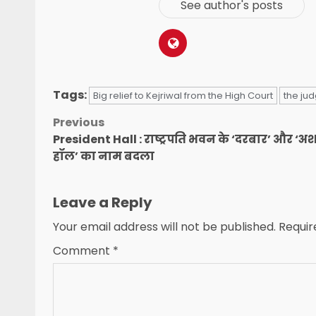
See author's posts
Tags:
Big relief to Kejriwal from the High Court
the jud
Post
Previous
President Hall : राष्ट्रपति भवन के ‘दरबार’ और ‘
navigation
हॉल’ का नाम बदला
Leave a Reply
Your email address will not be published.
Requir
Comment
*