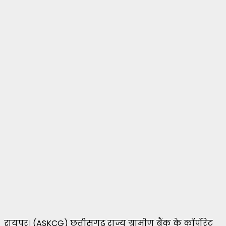
रायपुर। (ASKCG) छत्तीसगढ़ राज्य ग्रामीण बैंक के कॉर्पोरेट