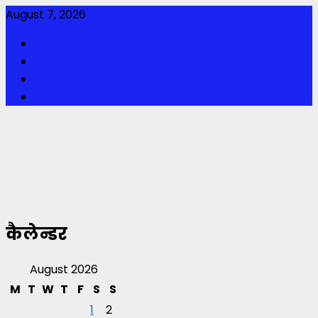
Skip
August 7, 2026
to
Facebook
content
Twitter
Youtube
Instagram
कैलेन्डर
August 2026
M
T
W
T
F
S
S
1
2