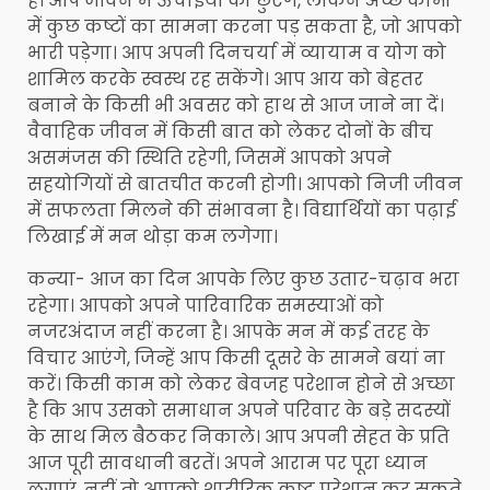
है। आप जीवन में ऊंचाइयों को छुएंगे, लेकिन अच्छे कामों
में कुछ कष्टों का सामना करना पड़ सकता है, जो आपको
भारी पड़ेगा। आप अपनी दिनचर्या में व्यायाम व योग को
शामिल करके स्वस्थ रह सकेंगे। आप आय को बेहतर
बनाने के किसी भी अवसर को हाथ से आज जाने ना दें।
वैवाहिक जीवन में किसी बात को लेकर दोनों के बीच
असमंजस की स्थिति रहेगी, जिसमें आपको अपने
सहयोगियों से बातचीत करनी होगी। आपको निजी जीवन
में सफलता मिलने की संभावना है। विद्यार्थियों का पढ़ाई
लिखाई में मन थोड़ा कम लगेगा।
कन्या- आज का दिन आपके लिए कुछ उतार-चढ़ाव भरा
रहेगा। आपको अपने पारिवारिक समस्याओं को
नजरअंदाज नहीं करना है। आपके मन में कई तरह के
विचार आएंगे, जिन्हें आप किसी दूसरे के सामने बयां ना
करें। किसी काम को लेकर बेवजह परेशान होने से अच्छा
है कि आप उसको समाधान अपने परिवार के बड़े सदस्यों
के साथ मिल बैठकर निकाले। आप अपनी सेहत के प्रति
आज पूरी सावधानी बरतें। अपने आराम पर पूरा ध्यान
लगाएं, नहीं तो आपको शारीरिक कष्ट परेशान कर सकते