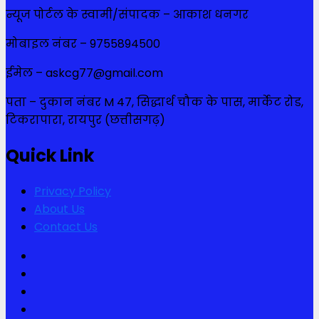
न्यूज पोर्टल के स्वामी/संपादक – आकाश धनगर
मोबाइल नंबर – 9755894500
ईमेल – askcg77@gmail.com
पता – दुकान नंबर M 47, सिद्धार्थ चौक के पास, मार्केट रोड,
टिकरापारा, रायपुर (छत्तीसगढ़)
Quick Link
Privacy Policy
About Us
Contact Us
Facebook
Twitter
Youtube
Instagram