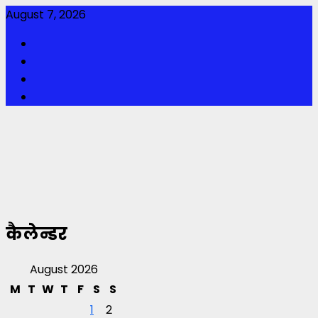
Skip
August 7, 2026
to
Facebook
content
Twitter
Youtube
Instagram
कैलेन्डर
August 2026
M
T
W
T
F
S
S
1
2