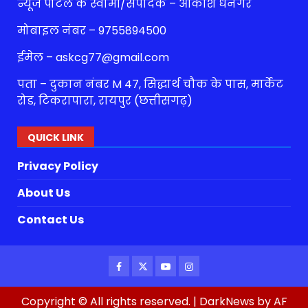
न्यूज पोर्टल के स्वामी/संपादक – आकाश धनगर
मोबाइल नंबर – 9755894500
ईमेल – askcg77@gmail.com
पता – दुकान नंबर M 47, सिद्धार्थ चौक के पास, मार्केट
रोड, टिकरापारा, रायपुर (छत्तीसगढ़)
QUICK LINK
Privacy Policy
About Us
Contact Us
Facebook
Twitter
Youtube
Instagram
Copyright © All rights reserved.
|
DarkNews
by AF