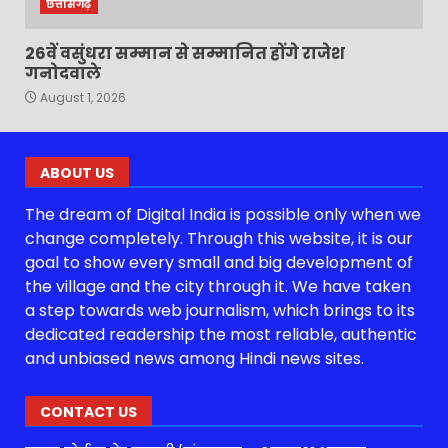
छत्तीसगढ़
26वें वसुंधरा सम्मान से सम्मानित होंगे राजेश
गनोदवाले
August 1, 2026
ABOUT US
The dream of Digital India is possible only when we
change completely. Through this website, it is our
goal to show every small and big development of
the village and the city through it. We have taken
a step towards web journalism, which brings to its
dedicated readership the most reliable, authentic
and unbiased news among Hindi news sites.
CONTACT US