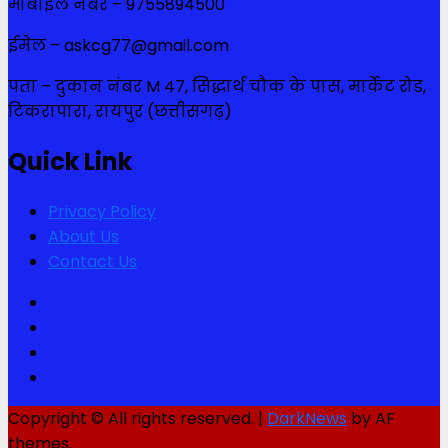
मोबाइल नंबर – 9755894500
ईमेल – askcg77@gmail.com
पता – दुकान नंबर M 47, सिद्धार्थ चौक के पास, मार्केट रोड,
टिकरापारा, रायपुर (छत्तीसगढ़)
Quick Link
Privacy Policy
About Us
Contact Us
Facebook
Twitter
Youtube
Instagram
Copyright © All rights reserved.
|
DarkNews
by AF
themes.