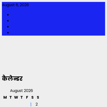
Skip
August 6, 2026
to
Facebook
content
Twitter
Youtube
Instagram
कैलेन्डर
August 2026
M
T
W
T
F
S
S
1
2