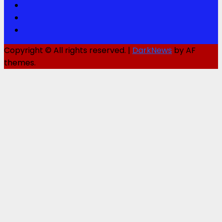
Twitter
Youtube
Instagram
Copyright © All rights reserved.
|
DarkNews
by AF
themes.