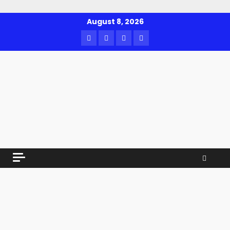
Skip
August 8, 2026
to
Facebook
Twitter
Youtube
Instagram
content