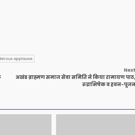
nderous applause
Nex
फ
अखंड ब्राह्मण समाज सेवा समिति ने किया रामायण पाठ
रूद्राभिषेक व हवन-पूज