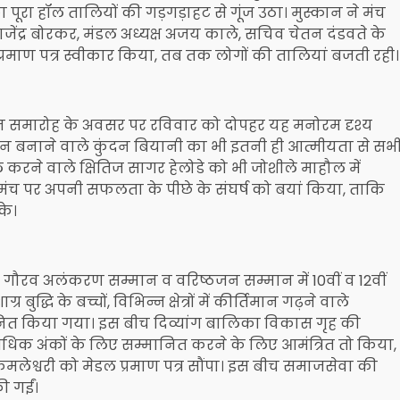
 पूरा हॉल तालियों की गड़गड़ाहट से गूंज उठा। मुस्कान ने मंच
ंद्र बोरकर, मंडल अध्यक्ष अजय काले, सचिव चेतन दंडवते के
्रमाण पत्र स्वीकार किया, तब तक लोगों की तालियां बजती रही।
सम्मान समारोह के अवसर पर रविवार को दोपहर यह मनोरम दृश्य
ें स्थान बनाने वाले कुंदन बियानी का भी इतनी ही आत्मीयता से सभ
करने वाले क्षितिज सागर हेलोडे को भी जोशीले माहौल में
े मंच पर अपनी सफलता के पीछे के संघर्ष को बयां किया, ताकि
के।
्मान, गौरव अलंकरण सम्मान व वरिष्ठजन सम्मान में 10वीं व 12वीं
 बुद्धि के बच्चों, विभिन्न क्षेत्रों में कीर्तिमान गढ़ने वाले
नित किया गया। इस बीच दिव्यांग बालिका विकास गृह की
से अधिक अंकों के लिए सम्मानित करने के लिए आमंत्रित तो किया,
मलेश्वरी को मेडल प्रमाण पत्र सौंपा। इस बीच समाजसेवा की
ी गईं।