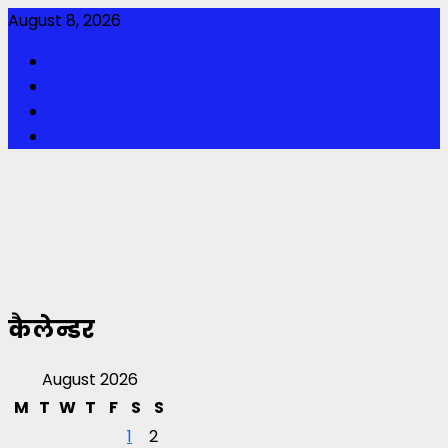
Skip
August 8, 2026
to
Facebook
content
Twitter
Youtube
Instagram
कैलेन्डर
August 2026
M
T
W
T
F
S
S
1
2