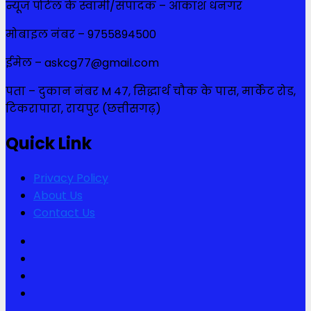
न्यूज पोर्टल के स्वामी/संपादक – आकाश धनगर
मोबाइल नंबर – 9755894500
ईमेल – askcg77@gmail.com
पता – दुकान नंबर M 47, सिद्धार्थ चौक के पास, मार्केट रोड,
टिकरापारा, रायपुर (छत्तीसगढ़)
Quick Link
Privacy Policy
About Us
Contact Us
Facebook
Twitter
Youtube
Instagram