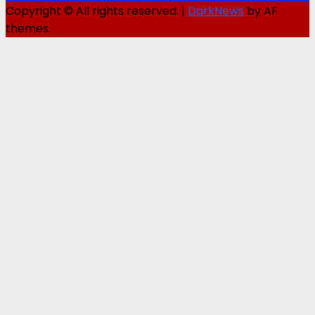
Copyright © All rights reserved.
|
DarkNews
by AF
themes.