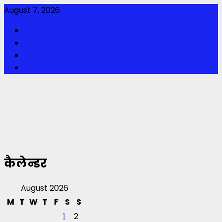
Skip
August 7, 2026
to
Facebook
content
Twitter
Youtube
Instagram
कैलेन्डर
August 2026
M
T
W
T
F
S
S
1
2