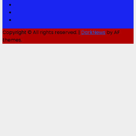
Twitter
Youtube
Instagram
Copyright © All rights reserved.
|
DarkNews
by AF
themes.