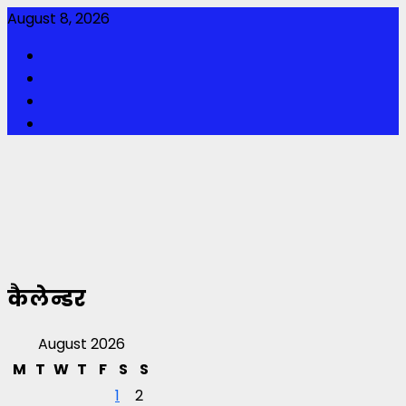
Skip
August 8, 2026
to
Facebook
content
Twitter
Youtube
Instagram
कैलेन्डर
August 2026
M
T
W
T
F
S
S
1
2