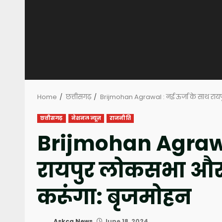
Home
छत्तीसगढ़
Brijmohan Agrawal : नई ऊर्जा के साथ राय
छत्तीसगढ़
नेशनल न्यूज़
राजनीति
Brijmohan Agrawal
रायपुर लोकसभा और 
करूंगा: बृजमोहन
Askcg News
June 18, 2024