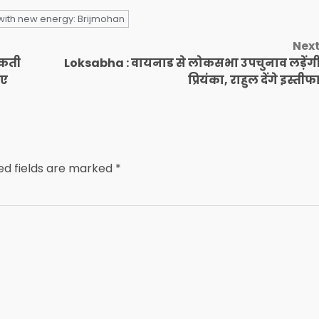
 with new energy: Brijmohan
Nex
सकती
Loksabha : वायनाड से लोकसभा उपचुनाव लड़ेंगी
िए
प्रियंका, राहुल देंगे इस्तीफ
ed fields are marked
*