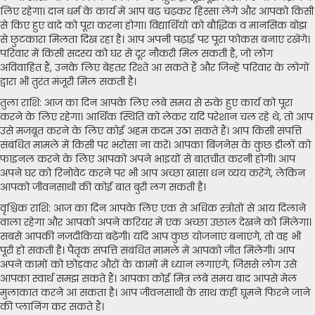
लिए रहेगा। दान धर्म के कार्य में आप बढ़ चढ़कर हिस्सा लेंगे और आपको किसी
से किए हुए वादे को पूरा करना होगा। विद्यार्थियों को बौद्धिक व मानसिक बोझ
से छुटकारा मिलता दिख रहा है। आप अपनी पढ़ाई पर पूरा फोकस बनाए रखेंगे।
परिवार में किसी सदस्य को घर से दूर नौकरी मिल सकती है, जो लोग
अविवाहित हैं, उनके लिए बेहतर रिश्ते आ सकते हैं और जिन्हें परिवार के लोगों
द्वारा भी तुरंत मंजूरी मिल सकती है।
तुला राशि: आज का दिन आपके लिए लंबे समय से रुके हुए कार्य को पूरा
करने के लिए रहेगा। आर्थिक स्थिति को लेकर यदि परेशान चल रहे थे, तो आप
उसे मजबूत करने के लिए कोई अहम कदम उठा सकते हैं। आप किसी संपत्ति
संबंधित मामले में किसी पर भरोसा ना करें। आपका बिजनेस के कुछ डीलों को
फाइनल करने के लिए आपको अपने भाइयों से बातचीत करनी होगी। आप
अपने घर को रिनोवेट करने पर भी आप अच्छा खासा धन व्यय करेंगे, लेकिन
आपको जीवनसाथी की कोई बात बुरी लग सकती है।
वृश्चिक राशि: आज का दिन आपके लिए एक से अधिक स्त्रोतों से आय दिलाने
वाला रहेगा और आपको अपने करियर में एक अच्छा उछाल देखने को मिलेगा।
सबसे आपकी नजदीकियां बढ़ेंगी। यदि आप कुछ योजनाएं बनाएंगे, तो वह भी
पूरी हो सकती है। पैतृक संपत्ति संबंधित मामले में आपको जीत मिलेगी। आप
अपने कामों को छोड़कर औरों के कामों में ध्यान लगाएंगे, जिससे लोग उसे
आपका स्वार्थ समझ सकते हैं। आपका कोई मित्र लंबे समय बाद आपसे मेल
मुलाकात करने आ सकता है। आप जीवनसाथी के साथ कहीं घूमने फिरने जाने
की प्लानिंग कर सकते हैं।