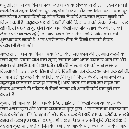
धनु राशि: आज का दिन आपके लिए भाग्य के दृष्टिकोण से उत्तम रहने वाला है।
कार्यक्षेत्र में सहकारियों का पूरा सहयोग मिलेगा और उच्च शिक्षा पर आपका पूरा
जोर रहेगा। आपको किसी दूर रहे परिजन से कोई आवश्यक सूचना सुनने को
मिल सकती है। ससुराल पक्ष से रिश्तों में यदि किसी बात को लेकर अनबन चल
रही थी, तो पहले से दूर होगी। यदि आप किसी नए जीवनसाथी के करियर को
लेकर परेशान चल रहे हैं, तो आप उनके लिए किसी छोटी-मोटी काम की
शुरुआत कर सकते हैं। आप अपने माता-पिता से किसी बात को लेकर
बहसबाजी में ना पड़े।
मकर राशि: आज का दिन आपके लिए किस नए काम की शुरुआत करने के
लिए रहेगा। सबका साथ बना रहेगा, लेकिन आप अपने रूटीन से आगे बढ़े और
समय को प्राथमिकता दें। आपको वाणी की सौम्यता आपको मान सम्मान
दिलवाएगी। रक्त संबन्धी रिश्तों में यदि किसी बात को लेकर अनबन चल रही थी,
तो आप उसे दूर करने की कोशिश करेंगे। घूमने फिरने के दौरान आपको कोई
महत्वपूर्ण जानकारी प्राप्त हो सकती है। आप अपने घर किसी नए वाहन को
लेकर आ सकते हैं। परिवार में किसी सदस्य को आपकी कोई बात बुरी लग
सकती है।
कुंभ राशि: आज का दिन आपके लिए साझेदारी में किसी काम को करने के
लिए अच्छा रहेगा और आपके सम्मान में वृद्धि होगी। आप संतान के करियर को
लेकर कोई बड़ा निर्णय बहुत ही सोच विचार कर लें। यदि आपका कोई काम लंबे
समय से रुका हुआ था, तो वह पूरा हो सकता है। आप अपनी बुद्धि और विवेक से
वह सब कुछ पा सकते हैं, जिनकी अभी तक आपके पास कमी थी, लेकिन आप