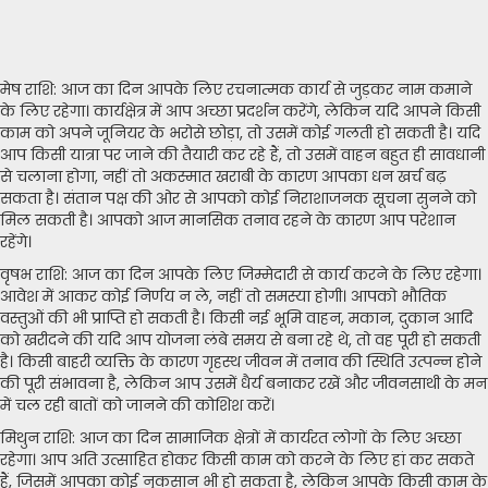
मेष राशि: आज का दिन आपके लिए रचनात्मक कार्य से जुड़कर नाम कमाने
के लिए रहेगा। कार्यक्षेत्र में आप अच्छा प्रदर्शन करेंगे, लेकिन यदि आपने किसी
काम को अपने जूनियर के भरोसे छोड़ा, तो उसमें कोई गलती हो सकती है। यदि
आप किसी यात्रा पर जाने की तैयारी कर रहे हैं, तो उसमें वाहन बहुत ही सावधानी
से चलाना होगा, नहीं तो अकस्मात खराबी के कारण आपका धन खर्च बढ़
सकता है। संतान पक्ष की ओर से आपको कोई निराशाजनक सूचना सुनने को
मिल सकती है। आपको आज मानसिक तनाव रहने के कारण आप परेशान
रहेंगे।
वृषभ राशि: आज का दिन आपके लिए जिम्मेदारी से कार्य करने के लिए रहेगा।
आवेश में आकर कोई निर्णय न ले, नहीं तो समस्या होगी। आपको भौतिक
वस्तुओं की भी प्राप्ति हो सकती है। किसी नई भूमि वाहन, मकान, दुकान आदि
को खरीदने की यदि आप योजना लंबे समय से बना रहे थे, तो वह पूरी हो सकती
है। किसी बाहरी व्यक्ति के कारण गृहस्थ जीवन में तनाव की स्थिति उत्पन्न होने
की पूरी संभावना है, लेकिन आप उसमें धैर्य बनाकर रखें और जीवनसाथी के मन
में चल रही बातों को जानने की कोशिश करें।
मिथुन राशि: आज का दिन सामाजिक क्षेत्रों में कार्यरत लोगों के लिए अच्छा
रहेगा। आप अति उत्साहित होकर किसी काम को करने के लिए हां कर सकते
हैं, जिसमें आपका कोई नुकसान भी हो सकता है, लेकिन आपके किसी काम के