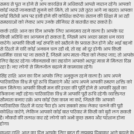
समय से पूरा न होने से आप कार्यक्षेत्र में अधिकारी आपसे नाराज रहेंगे। आपको
कोई जरूरी जानकारी सुनने को मिले, तो आप उसे तुरंत आगे ना बढ़ाएं। आपका
कोई विरोधी आप पर हावी होने की कोशिश करेगा। संतान की शिक्षा में आ रही
समस्याओं को लेकर आप उनके सीनियर से बातचीत कर सकते हैं।
कर्क राशि: आज का दिन आपके लिए आनंदमय रहने वाला है। आपके घर
किसी अतिथि का आगमन हो सकता है, जिसमें आप अच्छा खासा धन व्यय
करेंगे। आपकी किसी नई संपत्ति को खरीदने के प्रयास तेज होंगे और भाई बहनों
से रिश्तों में यदि कोई अनबन चल रही थी, तो वह भी दूर होगी। आप किसी
धार्मिक यात्रा पर जा सकते हैं, जिसमें आप माता-पिता को लेकर जाए, तो आपके
लिए बेहतर रहेगा। जीवनसाथी का सहयोग आपको भरपूर मात्रा में मिलता दिख
रहा है। नए लोगों से मिलजोल बढ़ाने में कामयाब रहेंगे।
सिंह राशि: आज का दिन आपके लिए अनुकूल रहने वाला है। आप अपने
पारिवारिक विश्व में पूरे रुचि दिखाएंगे और आप अपने आपकी स्मरण शक्ति को
बल मिलेगा। आपकी किसी मन की इच्छा की पूर्ति होने से आपकी खुशी का
ठिकाना नहीं रहेगा। पारिवारिक विश्व में आपकी पूरी रुचि रहेगी। व्यक्तिगत
सौम्यता बनाए रखें। आप कोई ऐसा काम ना करें, जिससे कि आपको
पारिवारिक रिश्तों में दरार पैदा हो। आप सबको साथ लेकर चलने की पूरी
कोशिश करेंगे, लेकिन आपको कोई बात परिवार में किसी को बुरी लग सकती
है। नौकरी की तलाश कर रहे लोगों को अभी कुछ समय और परेशान होना
होगा।
कन्या राशि: आज का दिन आपके लिए बहुत ही सूझबूझ दिखाकर आगे बढ़ाने के