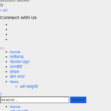
24
25
26
27
28
29
30
31
« Jul
Connect with Us
Facebook
Twitter
Youtube
Instagram
Primary
Home
Menu
छत्तीसगढ़
नेशनल न्यूज़
राजनीति
क्राइम
खेल जगत
More
धर्म-संस्कृति
Search
for:
Home