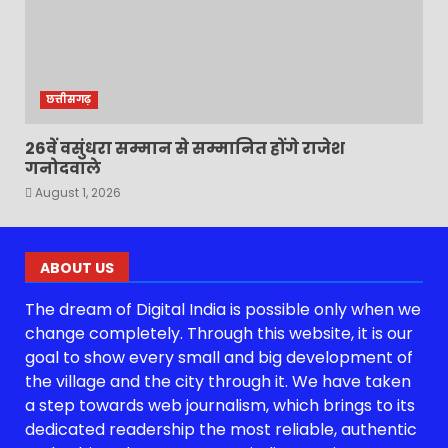
छत्तीसगढ़
26वें वसुंधरा सम्मान से सम्मानित होंगे राजेश
गनोदवाले
August 1, 2026
ABOUT US
The dream of Digital India is possible only when we
change completely. Through this website, it is our
goal to show every small and big development of
the village and the city through it. We have taken
a step towards web journalism, which brings to its
dedicated readership the most reliable, authentic