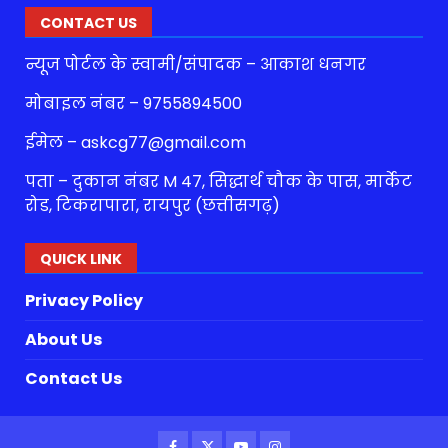
CONTACT US
न्यूज पोर्टल के स्वामी/संपादक – आकाश धनगर
मोबाइल नंबर – 9755894500
ईमेल – askcg77@gmail.com
पता – दुकान नंबर M 47, सिद्धार्थ चौक के पास, मार्केट
रोड, टिकरापारा, रायपुर (छत्तीसगढ़)
QUICK LINK
Privacy Policy
About Us
Contact Us
Facebook
Twitter
Youtube
Instagram