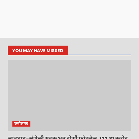
YOU MAY HAVE MISSED
छत्तीसगढ़
नांदघाट-मुंगेली सड़क अब होगी फोरलेन, 137.81 करोड़