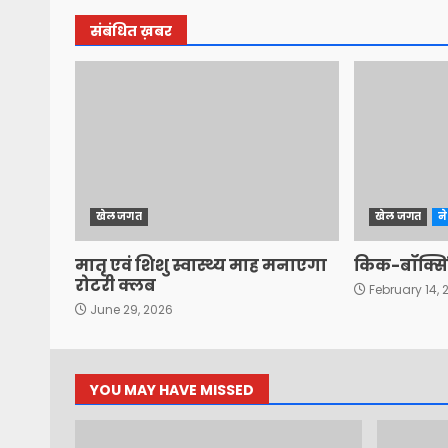
संबंधित ख़बर
खेल जगत
खेल जगत
न
मातृ एवं शिशु स्वास्थ्य माह मनाएगा
किक-बॉक्सिं
रोटरी क्लब
February 14, 
June 29, 2026
YOU MAY HAVE MISSED