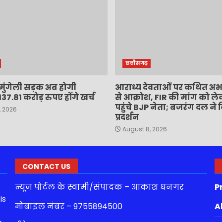
छत्तीसगढ़
मुंगेली सड़क अब होगी
आराध्य देवताओं पर कथित अभद्
37.81 करोड़ रुपए होंगे खर्च
से आक्रोश, FIR की मांग को ले
पहुंचे BJP नेता; बजरंग दल ने
, 2026
प्रदर्शन
August 8, 2026
CONTACT US
न्यूज पोर्टल के स्वामी/संपादक – आकाश धनगर
P
is
मोबाइल नंबर – 9755894500
A