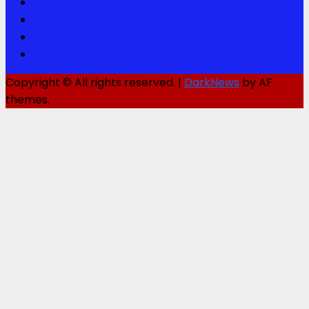
Facebook
Twitter
Youtube
Instagram
Copyright © All rights reserved.
|
DarkNews
by AF
themes.