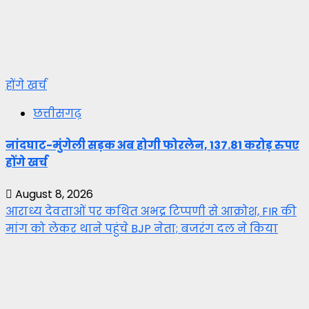
होंगे खर्च
छत्तीसगढ़
नांदघाट-मुंगेली सड़क अब होगी फोरलेन, 137.81 करोड़ रुपए
होंगे खर्च
August 8, 2026
आराध्य देवताओं पर कथित अभद्र टिप्पणी से आक्रोश, FIR की
मांग को लेकर थाने पहुंचे BJP नेता; बजरंग दल ने किया