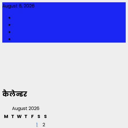
Skip
August 8, 2026
to
Facebook
content
Twitter
Youtube
Instagram
कैलेन्डर
August 2026
M
T
W
T
F
S
S
1
2