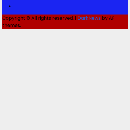
Instagram
Copyright © All rights reserved.
|
DarkNews
by AF
themes.