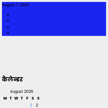
Skip
August 7, 2026
to
Facebook
content
Twitter
Youtube
Instagram
कैलेन्डर
August 2026
M
T
W
T
F
S
S
1
2