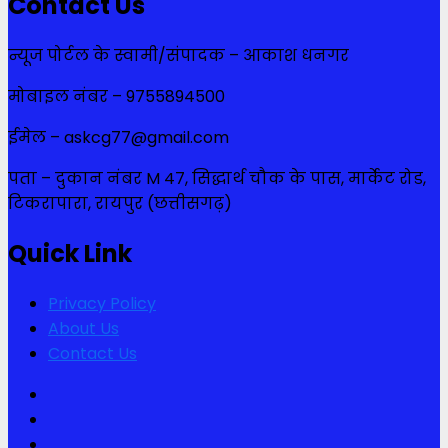
Contact Us
न्यूज पोर्टल के स्वामी/संपादक – आकाश धनगर
मोबाइल नंबर – 9755894500
ईमेल – askcg77@gmail.com
पता – दुकान नंबर M 47, सिद्धार्थ चौक के पास, मार्केट रोड,
टिकरापारा, रायपुर (छत्तीसगढ़)
Quick Link
Privacy Policy
About Us
Contact Us
Facebook
Twitter
Youtube