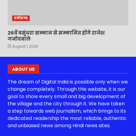
छत्तीसगढ़
26वें वसुंधरा सम्मान से सम्मानित होंगे राजेश
गनोदवाले
August 1, 2026
ABOUT US
The dream of Digital India is possible only when we
change completely. Through this website, it is our
goal to show every small and big development of
the village and the city through it. We have taken
a step towards web journalism, which brings to its
dedicated readership the most reliable, authentic
and unbiased news among Hindi news sites.