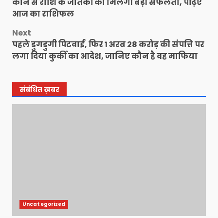
कौन से राशि के जातकों को मिलेगी बड़ी सफलता, पढ़िए
navigation
आज का राशिफल
Next
पहले डुगडुगी पिटवाई, फिर 1 अरब 28 करोड़ की संपत्ति पर
लगा दिया कुर्की का आदेश, जानिए कौन है वह माफिया
संबंधित ख़बर
Uncategorized