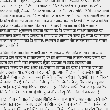
चेन्नई। गंभीर चक्रवाती तूफान मिगजॉम 90-100 किलोमीटर प्रति घंटे की
रफ्तार वाली हवाओं के साथ बापटला जिले के करीब आंध्र प्रदेश तट को पार
कर गया। वहीं, चेन्नई और उसके आसपास बारिश से संबंधित विभिन्न घटनाओं
में अब तक कम से कम 12 लोगों की जान चली गई है, क्योंकि चक्रवाती तूफान
मिचौंग के कारण सोमवार को शहर और आसपास के जिलों में लगातार बारिश
हुई। भारत मौसम विज्ञान विभाग (आईएमडी) का कहना है कि चक्रवात
मिचुआंग की भूस्खलन प्रक्रिया पूरी हो गई है। चेन्नई के पश्चिम ताम्बरम के
बाढ़ग्रस्त कृष्णा नगर इलाके में रहने वाले लोगों को फुली हुई नावों का उपयोग
करके बचाया जा रहा है। पुलिस, स्थानीय प्रशासन और स्वयंसेवकों द्वारा बचाव
प्रयास जारी हैं।
अधिकारी ने कहा कि लकड़ी एवं पोल कटर से लैस और नौकाओं के साथ
बचाव दल पहले से ही तमिलनाडु के विभिन्न हिस्सों में मार्ग-साफ करने का
काम कर रहे हैं, जहां मंगलवार सुबह चक्रवात ने कहर बरपाया था।
एनडीआरएफ के एक अन्य अधिकारी ने बताया कि कुछ अतिरिक्त टीम को
तैयार रखा गया है और राज्य सरकारों द्वारा मांग किए जाने पर उन्हें प्रभावित
क्षेत्रों में भेजा जाएगा। बापटला जिले के पुलिस अधीक्षक (एसपी) वकुल जिंदल
ने बताया कि क्षेत्र में कच्चे घरों में रहने वाले लोगों को सुरक्षित जगह पहुंचाया
गया है। उन्होंने कहा कि 21 चक्रवात राहत शिविर स्थापित किए गए हैं, जबकि
जिले में 10 पेड़ उखड़ गए हैं और पुलों में पानी सुरक्षित सीमा से बढ़ गया है।
कुछ लोगों को वाहनों से राहत शिविर ले जाया गया और आस-पास रहने वाले
लोग वहां पैदल चले गए। इससे पूर्व सोमवार को बापटला के जिला कलेक्टर
रंजीत बाशा, जिंदल एवं विधायक के. रघुपति ने सूर्यलंका तट का दौरा किया था