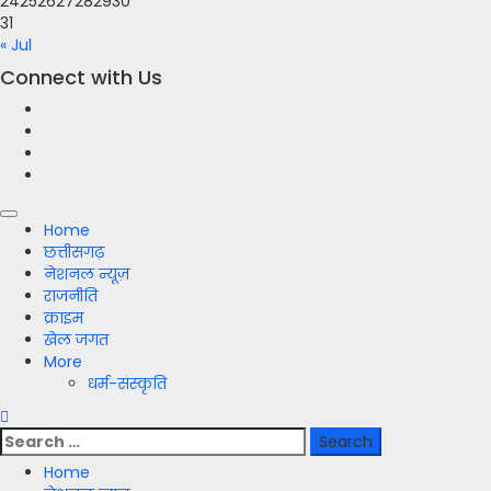
24
25
26
27
28
29
30
31
« Jul
Connect with Us
Facebook
Twitter
Youtube
Instagram
Primary
Home
Menu
छत्तीसगढ़
नेशनल न्यूज़
राजनीति
क्राइम
खेल जगत
More
धर्म-संस्कृति
Search
for:
Home